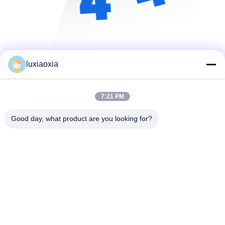
luxiaoxia
7:21 PM
Good day, what product are you looking for?
Dayoo Advanced Ceramic Co.,Ltd
luxiaoxia@dayooceramic.com
86-579-82791257
Số 6, đường Shuangjin, Thành phố công nghiệp Qiubin,