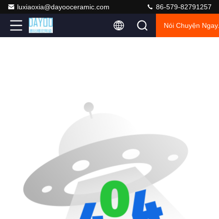
luxiaoxia@dayooceramic.com
86-579-82791257
Nói Chuyện Ngay