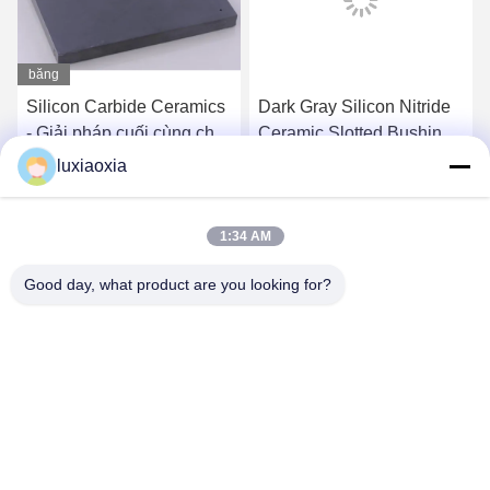
băng
hình
Silicon Carbide Ceramics
Dark Gray Silicon Nitride
- Giải pháp cuối cùng cho
Ceramic Slotted Bushing:
các ứng dụng nhiệt độ
High-Elasticity, High-
luxiaoxia
cao và áp suất cao
Temperature Precision
Nói Chuyện Ngay.
Nói Chuyện Ngay.
Positioning Component
1:34 AM
Good day, what product are you looking for?
Dayoo Advanced Ceramic Co.,Ltd
luxiaoxia@dayooceramic.com
86-579-82791257