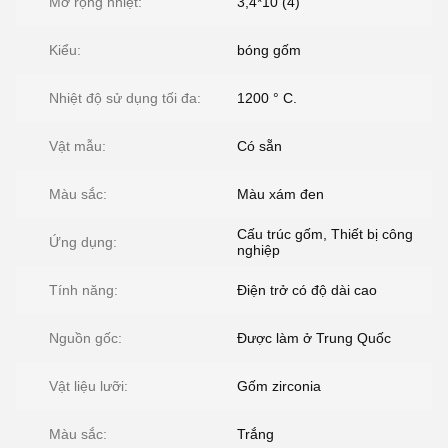
Mở rộng nhiệt:
3,4*10 (4)
Kiểu:
bóng gốm
Nhiệt độ sử dụng tối đa:
1200 ° C.
Vật mẫu:
Có sẵn
Màu sắc:
Màu xám đen
Cấu trúc gốm, Thiết bị công
Ứng dụng:
nghiệp
Tính năng:
Điện trở có độ dài cao
Nguồn gốc:
Được làm ở Trung Quốc
Vật liệu lưỡi:
Gốm zirconia
Màu sắc:
Trắng