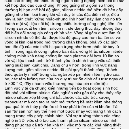
suất cao không thể thiếu trong ngành công nghiệp hiện đại do sự
kết hợp độc đáo của chúng. Không giống như gốm sứ thông
thường bị hạn chế bởi độ giòn, silicon nitride thể hiện độ bền gãy
giống như kim loại trong khi vẫn duy trì các đặc điểm nhẹ, điều
này là bản chất "cứng nhắc-nhưng linh hoạt" này làm cho nó trở
thành một vật liệu nổi bật trong nhiều trường công nghệ tiên tiến.
Trong sản xuất tiên tiến, silicon nitride đang thúc đẩy những thay
đổi biến đổi trong gia công chính xác. Vòng bi gốm được làm từ
silicon nitride có thể đạt được tốc độ quay cao hơn ba lần so với
vòng bi kim loại trong môi trường chân không, phá vỡ các giới
hạn tốc độ của các thiết bị quan trọng như bơm phân tử bay từ
tính. Trong ngành công nghiệp bán dẫn, vòng khắc silicon nitride
chứng minh khả năng chống ăn mòn plasma dài hơn 10 lần so
với vật liệu thạch anh, trở thành yếu tố chính trong việc cải thiện
năng suất sản xuất chip. Đáng chú ý hơn, trong lĩnh vực năng
lượng mới, gốm silicon nitride đã giải quyết thành công "thách
thức quản lý nhiệt" trong các ngăn xếp pin nhiên liệu hydro của
họ, các tấm lưỡng cực của họ duy trì sự ổn định cấu trúc ngay cả
ở 800 ° C, đẩy nhanh việc thương mại hóa pin nhiên liệu.
Lĩnh vực y tế đã chứng kiến ​​những tiến bộ hoạt động sinh học
đột phá với silicon nitride. Các nghiên cứu gần đây cho thấy cấy
nitride silicon xốp không chỉ bắt chước các cấu trúc xương
trabecular mà còn tạo ra một môi trường bề mặt kiềm nhẹ thông
qua quá trình thủy phân ức chế sự phát triển của vi khuẩn. Tài
sản "tự san hô" này thể hiện một bước nhảy vọt mang tính cách
mạng trong cấy ghép chỉnh hình. Với sự trưởng thành của công
nghệ in 3D, việc chế tạo các thành phần silicon nitride có hình
dạng phức tạp đã trở nên khả thi, việc mở ra các khả năng thiết