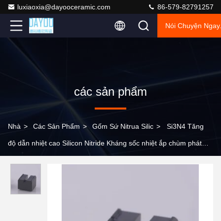
luxiaoxia@dayooceramic.com
86-579-82791257
Nói Chuyện Ngay
các sản phẩm
Nhà
>
Các Sản Phẩm
>
Gốm Sứ Nitrua Silic
>
Si3N4 Tăng
độ dẫn nhiệt cao Silicon Nitride Kháng sốc nhiệt ắp chùm phát
sáng cho động cơ diesel