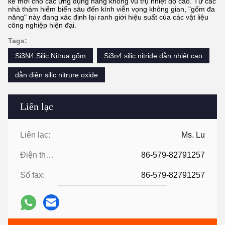
kế mới cho các ứng dụng hàng không vũ trụ nhiệt độ cao. Từ các
nhà thám hiểm biển sâu đến kính viễn vọng không gian, "gốm đa
năng" này đang xác định lại ranh giới hiệu suất của các vật liệu
công nghiệp hiện đại.
Tags:
Si3N4 Silic Nitrua gốm
Si3n4 silic nitride dẫn nhiệt cao
dẫn điện silic nitrure oxide
Liên lạc
Liên lạc:
Ms. Lu
Điện thoại:
86-579-82791257
Số fax:
86-579-82791257