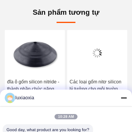
Sản phẩm tương tự
đĩa ô gốm silicon nitride -
Các loại gốm nitơ silicon
thành phần chức năng
lý tưởng cho môi trường
nhiệt độ cao với kết cấu
khắc nghiệt và các ngành
luxiaoxia
tập trung
công nghiệp đòi hỏi
Nói Chuyện Ngay.
Nói Chuyện Ngay.
10:28 AM
Good day, what product are you looking for?