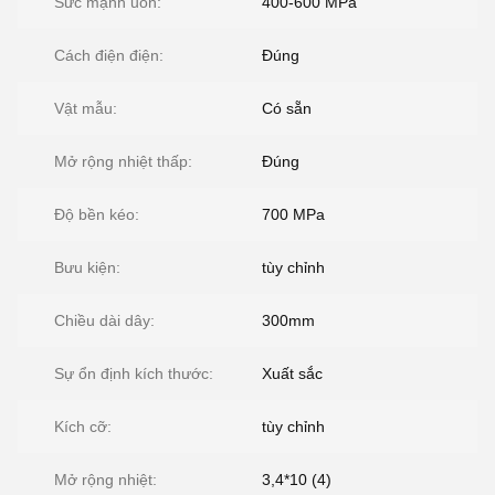
Sức mạnh uốn:
400-600 MPa
Cách điện điện:
Đúng
Vật mẫu:
Có sẵn
Mở rộng nhiệt thấp:
Đúng
Độ bền kéo:
700 MPa
Bưu kiện:
tùy chỉnh
Chiều dài dây:
300mm
Sự ổn định kích thước:
Xuất sắc
Kích cỡ:
tùy chỉnh
Mở rộng nhiệt:
3,4*10 (4)