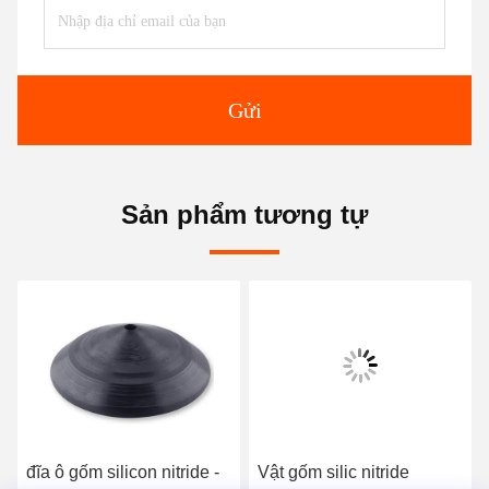
Gửi
Sản phẩm tương tự
đĩa ô gốm silicon nitride -
Vật gốm silic nitride