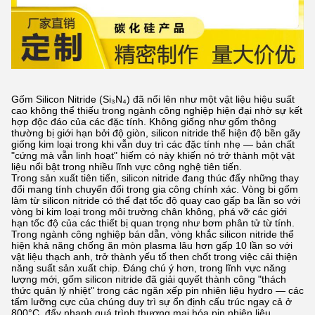
Gốm Silicon Nitride (Si₃N₄) đã nổi lên như một vật liệu hiệu suất
cao không thể thiếu trong ngành công nghiệp hiện đại nhờ sự kết
hợp độc đáo của các đặc tính. Không giống như gốm thông
thường bị giới hạn bởi độ giòn, silicon nitride thể hiện độ bền gãy
giống kim loại trong khi vẫn duy trì các đặc tính nhẹ — bản chất
"cứng mà vẫn linh hoạt" hiếm có này khiến nó trở thành một vật
liệu nổi bật trong nhiều lĩnh vực công nghệ tiên tiến.
Trong sản xuất tiên tiến, silicon nitride đang thúc đẩy những thay
đổi mang tính chuyển đổi trong gia công chính xác. Vòng bi gốm
làm từ silicon nitride có thể đạt tốc độ quay cao gấp ba lần so với
vòng bi kim loại trong môi trường chân không, phá vỡ các giới
hạn tốc độ của các thiết bị quan trọng như bơm phân tử từ tính.
Trong ngành công nghiệp bán dẫn, vòng khắc silicon nitride thể
hiện khả năng chống ăn mòn plasma lâu hơn gấp 10 lần so với
vật liệu thạch anh, trở thành yếu tố then chốt trong việc cải thiện
năng suất sản xuất chip. Đáng chú ý hơn, trong lĩnh vực năng
lượng mới, gốm silicon nitride đã giải quyết thành công "thách
thức quản lý nhiệt" trong các ngăn xếp pin nhiên liệu hydro — các
tấm lưỡng cực của chúng duy trì sự ổn định cấu trúc ngay cả ở
800°C, đẩy nhanh quá trình thương mại hóa pin nhiên liệu.