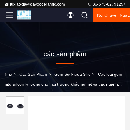
luxiaoxia@dayooceramic.com
86-579-82791257
Nói Chuyện Ngay
các sản phẩm
Nhà
>
Các Sản Phẩm
>
Gốm Sứ Nitrua Silic
>
Các loại gốm
nitơ silicon lý tưởng cho môi trường khắc nghiệt và các ngành
công nghiệp đòi hỏi