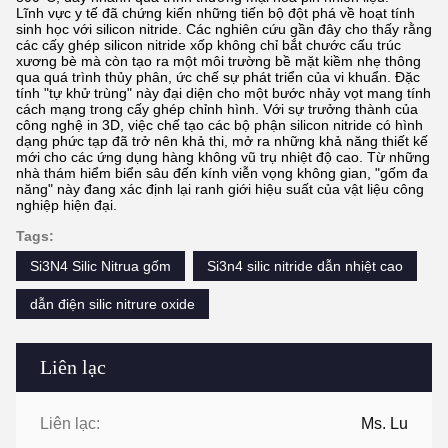
Lĩnh vực y tế đã chứng kiến những tiến bộ đột phá về hoạt tính
sinh học với silicon nitride. Các nghiên cứu gần đây cho thấy rằng
các cấy ghép silicon nitride xốp không chỉ bắt chước cấu trúc
xương bè mà còn tạo ra một môi trường bề mặt kiềm nhẹ thông
qua quá trình thủy phân, ức chế sự phát triển của vi khuẩn. Đặc
tính "tự khử trùng" này đại diện cho một bước nhảy vọt mang tính
cách mạng trong cấy ghép chỉnh hình. Với sự trưởng thành của
công nghệ in 3D, việc chế tạo các bộ phận silicon nitride có hình
dạng phức tạp đã trở nên khả thi, mở ra những khả năng thiết kế
mới cho các ứng dụng hàng không vũ trụ nhiệt độ cao. Từ những
nhà thám hiểm biển sâu đến kính viễn vọng không gian, "gốm đa
năng" này đang xác định lại ranh giới hiệu suất của vật liệu công
nghiệp hiện đại.
Tags:
Si3N4 Silic Nitrua gốm
Si3n4 silic nitride dẫn nhiệt cao
dẫn điện silic nitrure oxide
Liên lạc
Liên lạc:
Ms. Lu