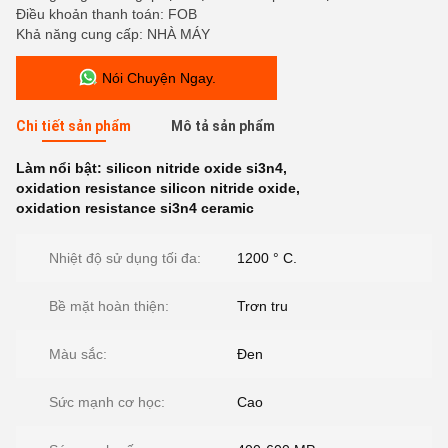
Điều khoản thanh toán: FOB
Khả năng cung cấp: NHÀ MÁY
Nói Chuyện Ngay.
Chi tiết sản phẩm
Mô tả sản phẩm
Làm nổi bật:
silicon nitride oxide si3n4
,
oxidation resistance silicon nitride oxide
,
oxidation resistance si3n4 ceramic
Nhiệt độ sử dụng tối đa:
1200 ° C.
Bề mặt hoàn thiện:
Trơn tru
Màu sắc:
Đen
Sức mạnh cơ học:
Cao