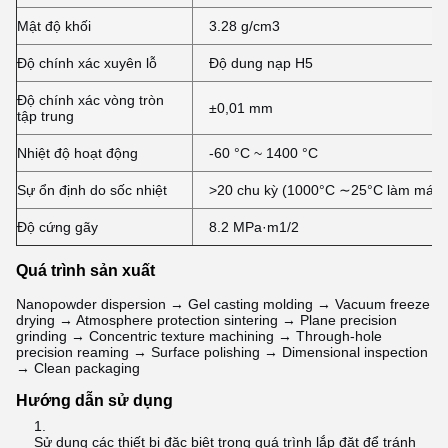
Mật độ khối
3.28 g/cm3
Độ chính xác xuyên lỗ
Độ dung nạp H5
Độ chính xác vòng tròn
±0,01 mm
tập trung
Nhiệt độ hoạt động
-60 °C ~ 1400 °C
Sự ổn định do sốc nhiệt
>20 chu kỳ (1000°C ∼25°C làm mát 
Độ cứng gãy
8.2 MPa·m1/2
Quá trình sản xuất
Nanopowder dispersion → Gel casting molding → Vacuum freeze
drying → Atmosphere protection sintering → Plane precision
grinding → Concentric texture machining → Through-hole
precision reaming → Surface polishing → Dimensional inspection
→ Clean packaging
Hướng dẫn sử dụng
Sử dụng các thiết bị đặc biệt trong quá trình lắp đặt để tránh