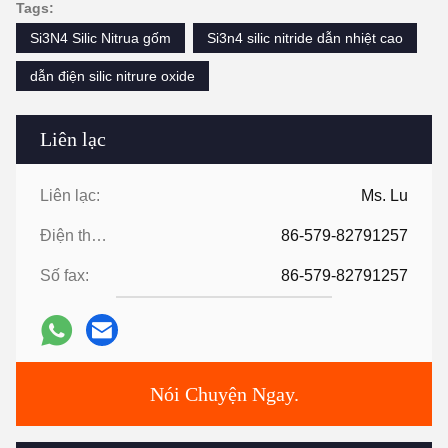
Tags:
Si3N4 Silic Nitrua gốm
Si3n4 silic nitride dẫn nhiệt cao
dẫn điện silic nitrure oxide
Liên lạc
Liên lạc:
Ms. Lu
Điện thoại:
86-579-82791257
Số fax:
86-579-82791257
Nói Chuyện Ngay.