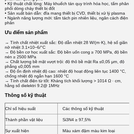
• Kỹ thuật chất lỏng: Máy khuếch tán quy trình hóa học, tấm phân
phối dòng chảy thiết bị đốt
• Sản xuất bán dẫn: đĩa mang thiết bị CVD, thiết bị xử lý plasma
• Ngành năng lượng mới: tấm tách pin nhiên liệu, ngăn cách điện
phân
Ưu điểm sản phẩm
→ Tính chất nhiệt xuất sắc: Độ dẫn nhiệt 28 W/(m·K), hệ số giãn
nở nhiệt 3.1×10−6/°C
→ Độ bền cơ học xuất sắc: Độ bền uốn cong ≥ 700 MPa, độ bền
nén ≥ 2500 MPa
→ Chất lượng bề mặt vượt trội: độ thô bề mặt Ra ≤0,05 μm, độ
phẳng ≤0,005 mm
→ Độ ổn định nhiệt độ cao: nhiệt độ hoạt động liên tục 1400 °C,
chống nhiệt độ ngắn hạn 1600 °C
→ Tính chất điện từ tốt: Kháng tích khối lượng > 1014 Ω · cm,
hằng số dielektri 9.2@ 1MHz
Thông số kỹ thuật
Chỉ số hiệu suất
Các thông số kỹ thuật
Thành phần vật liệu
Si3N4 ≥ 97,5%
Sự xuất hiện
Màu xám đậm màu kim loại