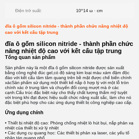
Điện trở suất:
10^14 ω · cm
đĩa ô gốm silicon nitride - thành phần chức năng nhiệt độ
cao với kết cấu tập trung
đĩa ô gốm silicon nitride - thành phần chức
năng nhiệt độ cao với kết cấu tập trung
Tổng quan sản phẩm
Sản phẩm này là một đĩa ô gốm silicon nitride được sản xuất
bằng công nghệ đúc gel,có độ sáng kim loại màu xám đậm độc
đáo với kết cấu tâm tâm quang trên bề mặt được chế biến chính
xácSản phẩm sử dụng một thiết kế nắp ô hợp lý với một lỗ tròn
chính xác ở trung tâm và chuyển đổi cong mượt mà ở các
cạnh.Cấu trúc đặc biệt này cho thấy chất lượng thẩm mỹ tuyệt
vời trong khi đạt được hiệu suất chức năng xuất sắc, làm cho nó
đặc biệt phù hợp cho các ứng dụng thiết bị công nghiệp cao cấp.
Ứng dụng chính
• Thiết bị nhiệt độ cao: Phòng chống nhiệt lò hút bụi, nắp phản xạ
nhiệt của thiết bị xử lý nhiệt
• Các dụng cụ quang học: Các thiết bị phản xạ laser, các yếu tố
phân tán quang phổ