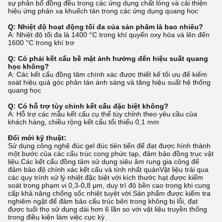
sự phân bố đồng đều trong các ứng dụng chất lỏng và cải thiện
hiệu ứng phản xạ khuếch tán trong các ứng dụng quang học
Q: Nhiệt độ hoạt động tối đa của sản phẩm là bao nhiêu?
A: Nhiệt độ tối đa là 1400 °C trong khí quyển oxy hóa và lên đến
1600 °C trong khí trơ
Q: Có phải kết cấu bề mặt ảnh hưởng đến hiệu suất quang
học không?
A: Các kết cấu đồng tâm chính xác được thiết kế tối ưu để kiểm
soát hiệu quả góc phân tán ánh sáng và tăng hiệu suất hệ thống
quang học
Q: Có hỗ trợ tùy chỉnh kết cấu đặc biệt không?
A: Hỗ trợ các mẫu kết cấu cụ thể tùy chỉnh theo yêu cầu của
khách hàng, chiều rộng kết cấu tối thiểu 0,1 mm
Đổi mới kỹ thuật:
Sử dụng công nghệ đúc gel đúc tiên tiến để đạt được hình thành
một bước của các cấu trúc cong phức tạp, đảm bảo đồng trục vật
liệu.Các kết cấu đồng tâm sử dụng siêu âm rung gia công để
đảm bảo độ chính xác kết cấu và tính nhất quánVật liệu trải qua
các quy trình xử lý nhiệt đặc biệt với kích thước hạt được kiểm
soát trong phạm vi 0,3-0,8 μm, duy trì độ bền cao trong khi cung
cấp khả năng chống sốc nhiệt tuyệt vời.Sản phẩm được kiểm tra
nghiêm ngặt để đảm bảo cấu trúc bên trong không bị lỗi, đạt
được tuổi thọ sử dụng dài hơn 6 lần so với vật liệu truyền thống
trong điều kiện làm việc cực kỳ.