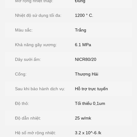
Mở rộng nhiệt thấp:
Đúng
Nhiệt độ sử dụng tối đa:
1200 ° C.
Màu sắc:
Trắng
Khả năng gãy xương:
6.1 MPa
Dây sưởi ấm:
NICR80/20
Cổng:
Thượng Hải
Sau khi bảo hành dịch vụ:
Hỗ trợ trực tuyến
Độ thô:
Tối thiểu 0,1um
Độ dẫn nhiệt:
25 w/mk
Hệ số mở rộng nhiệt:
3.2 x 10^-6 /k