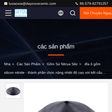
luxiaoxia@dayooceramic.com
86-579-82791257
Nói Chuyện Ngay
các sản phẩm
Nhà
>
Các Sản Phẩm
>
Gốm Sứ Nitrua Silic
>
đĩa ô gốm
silicon nitride - thành phần chức năng nhiệt độ cao với kết cấu
tập trung